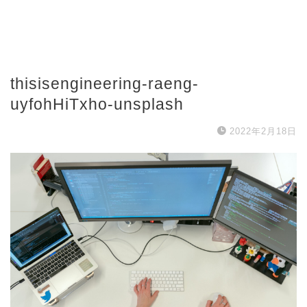
thisisengineering-raeng-
uyfohHiTxho-unsplash
2022年2月18日