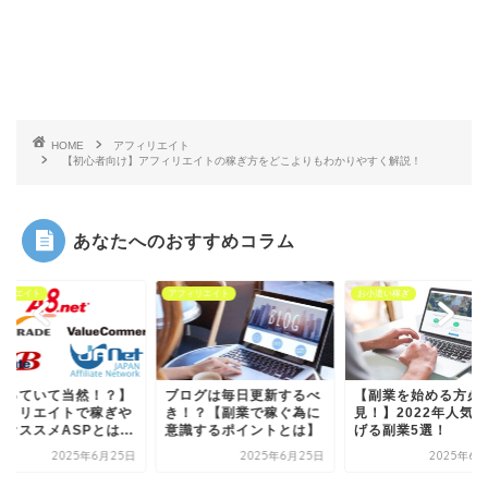
HOME
アフィリエイト
【初心者向け】アフィリエイトの稼ぎ方をどこよりもわかりやすく解説！
あなたへのおすすめコラム
ィリエイト
アフィリエイト
お小遣い稼ぎ
知っていて当然！？】
ブログは毎日更新するべ
【副業を始める方必
フィリエイトで稼ぎや
き！？【副業で稼ぐ為に
見！】2022年人気
オススメASPとは...
意識するポイントとは】
げる副業5選！
2025年6月25日
2025年6月25日
2025年6月