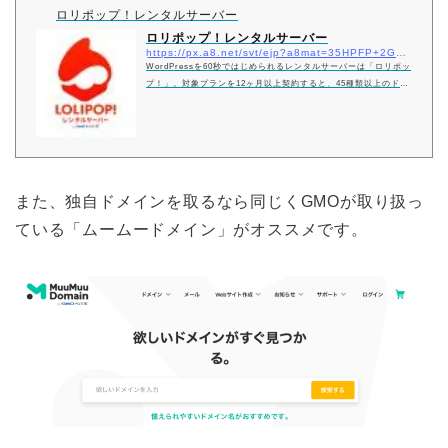
ロリポップ！レンタルサーバー
ロリポップ！レンタルサーバー
https://px.a8.net/svt/ejp?a8mat=35HPFP+2G472Y+348+61Z83
WordPressを60秒ではじめられるレンタルサーバーは「ロリポッ
プ！」。対象プランを12ヶ月以上契約すると、45種類以上のドメ
インが永久無料。ブログを始めたい方必見。今すぐ10日間の無料
お試し！
また、独自ドメインを取るなら同じくGMOが取り扱っ
ている「ムームードメイン」がオススメです。