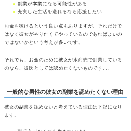
副業が本業になる可能性がある
充実した生活を送れるなら応援したい
お金を稼げるという良い点もありますが、それだけで
はなく彼女がやりたくてやっているのであればよいの
ではないかという考えが多いです。
それでも、お金のために彼女が水商売で副業している
のなら、彼氏としては認めたくないものです…。
一般的な男性の彼女の副業を認めたくない理由
彼女の副業を認めないと考えている理由は下記になり
ます。