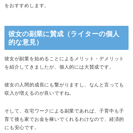
をおすすめします。
彼女の副業に賛成（ライターの個人
的な意見）
彼女が副業を始めることによるメリット・デメリット
を紹介してきましたが、個人的には大賛成です。
彼女の人間的成長にも繋がりますし、なんと言っても
収入が増えるのが良いですね。
そして、在宅ワークによる副業であれば、子育中も子
育て後も家でお金を稼いでくれるわけなので、経済的
にも安心です。