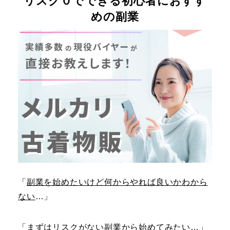
リスク０でできる初心者におすす
めの副業
「
副業を始めたいけど何からやれば良いかわから
ない
…」
「
まずはリスクがない副業から始めてみたい
…」