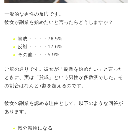
一般的な男性の反応です。
彼女が副業を始めたいと言ったらどうしますか？
賛成・・・・76.5%
反対・・・・17.6%
その他・・・5.9%
ご覧の通りです。彼女が「副業を始めたい」と言った
ときに、実は「賛成」という男性が多数派でした。そ
の割合はなんと7割を超えるのです。
彼女の副業を認める理由として、以下のような回答が
あります。
気分転換になる