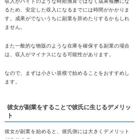
収入がバイトのような時給換算ではなく成果報酬にな
るため、安定した収入になるまでには時間がかかりま
す。成果がでないうちに副業を辞めたりするかもしれ
ません。
また一般的な物販のような在庫を確保する副業の場合
は、収入がマイナスになる可能性があります。
なので、まずは小さい規模で始めることをおすすめし
ます。
彼女が副業をすることで彼氏に生じるデメリッ
ト
彼女が副業を始めると、彼氏側には大きくデメリット