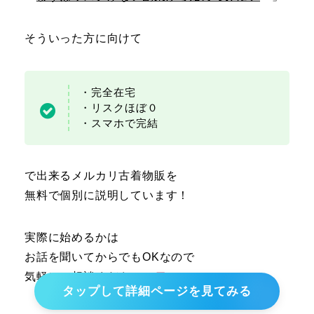
そういった方に向けて
・完全在宅
・リスクほぼ０
・スマホで完結
で出来るメルカリ古着物販を
無料で個別に説明しています！
実際に始めるかは
お話を聞いてからでもOKなので
気軽にご相談ください！
タップして詳細ページを見てみる