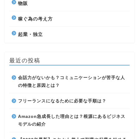
物販
稼ぐ為の考え方
起業・独立
最近の投稿
会話力がないかも？コミュニケーションが苦手な人
の特徴と原因とは？
フリーランスになるために必要な手順は？
Amazon急成長した理由とは？根源にあるビジネス
モデルの紹介