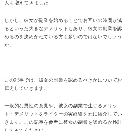
人も増えてきました。
しかし、彼女が副業を始めることでお互いの時間が減
るといった大きなデメリットもあり、彼女の副業を認
めるのを決めかねている方も多いのではないでしょう
か。
この記事では、彼女の副業を認めるべきかについてお
伝えしていきます。
一般的な男性の意見や、彼女の副業で生じるメリッ
ト・デメリットをライターの実経験を元に紹介してい
きます。この記事を参考に彼女の副業を認めるか検討
してみてください。