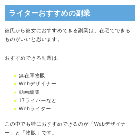
ライターおすすめの副業
彼氏から彼女におすすめできる副業は、在宅でできる
ものがいいと思います。
おすすめできる副業は、
無在庫物販
Webデザイナー
動画編集
17ライバーなど
Webライター
この中でも特におすすめできるのが「Webデザイナ
ー」と「物販」です。