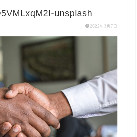
n95VMLxqM2I-unsplash
2022年3月7日