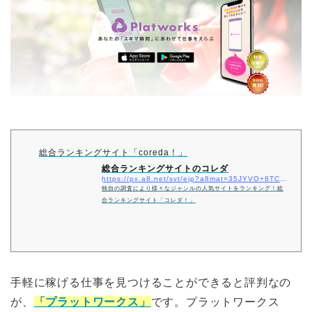
総合ランキングサイト「coreda！」
総合ランキングサイトのコレダ
https://px.a8.net/svt/ejp?a8mat=35JYVO+8TC2ZE+4AK6+5YZ77
独自の調査により様々なジャンルの人気サイトをランキング！総
合ランキングサイト「コレダ！」
手軽に稼げる仕事を見つけることができると評判なの
が、
「プラットワークス」
です。プラットワークス