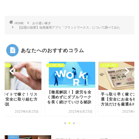
HOME
お小遣い稼ぎ
【話題の副業】短期雇用アプリ「プラットワークス」について調べてみた
あなたへのおすすめコラム
遣い稼ぎ
お小遣い稼ぎ
お小遣い稼ぎ
【徹底解説！】疲労を全
バイトで稼ぐ！リス
手っ取り早く稼ぐ方法
く溜めずにダブルワーク
なく安全に取り組む方
選【安全にお金を稼
を長く続けていける秘訣
を解説
方法だけを厳選&#x..
2025年6月25日
2025年6月25日
2025年6月