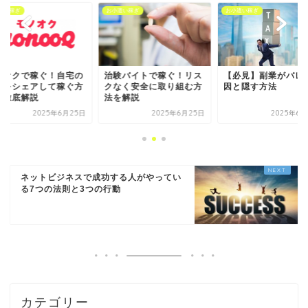
遣い稼ぎ
お小遣い稼ぎ
お小遣い稼ぎ
ノオクで稼ぐ！自宅の
治験バイトで稼ぐ！リス
【必見】副業がバレ
置をシェアして稼ぐ方
クなく安全に取り組む方
因と隠す方法
を徹底解説
法を解説
2025年6月25日
2025年6月25日
2025年6月
ネットビジネスで成功する人がやってい
る7つの法則と3つの行動
カテゴリー