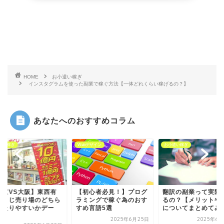
HOME
お小遣い稼ぎ
インスタグラムを使った副業で稼ぐ方法【一体どれくらい稼げるの？】
あなたへのおすすめコラム
遣い稼ぎ
Webデザイン
お小遣い稼ぎ
東京VS大阪】東西有
【初心者必見！】プログ
翻訳の副業って実際
宝くじ売り場のどちら
ラミングで稼ぐ為のおす
るの？【メリットや
当たりやすいかデー
すめ言語5選
についてまとめてみ
.
2025年6月25日
2025年6月