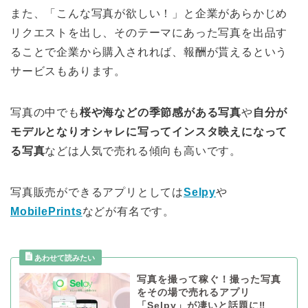
また、「こんな写真が欲しい！」と企業があらかじめ
リクエストを出し、そのテーマにあった写真を出品す
ることで企業から購入されれば、報酬が貰えるという
サービスもあります。
写真の中でも
桜や海などの季節感がある写真
や
自分が
モデルとなりオシャレに写ってインスタ映えになって
る写真
などは人気で売れる傾向も高いです。
写真販売ができるアプリとしては
Selpy
や
MobilePrints
などが有名です。
写真を撮って稼ぐ！撮った写真
をその場で売れるアプリ
「Selpy」が凄いと話題に‼︎