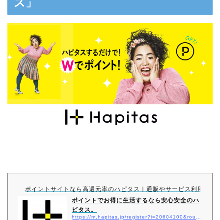
ス」
ポイントサイトなら高還元率のハピタス｜通販やサービス利用でW
ポイントでお得に生活するなら安心安全のハ
ピタス。
https://m.hapitas.jp/register?i=20604100&route=text