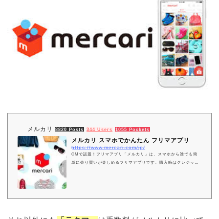
メルカリ
8820 Posts
344 Users
1055 Pockets
メルカリ スマホでかんたん フリマアプリ
https://www.mercari.com/jp/
CMで話題！フリマアプリ「メルカリ」は、スマホから誰でも簡
単に売り買いが楽しめるフリマアプリです。購入時はクレジット
カード・キャリア決済・コンビニ・銀行ATMで支払いでき、品物
が届いてから出品者に入金される独自システムで安心です。