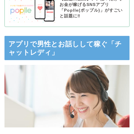
お金が稼げるSNSアプリ
「Poplle(ポップル)」がすごい
と話題に‼︎
アプリで男性とお話しして稼ぐ「チ
ャットレディ」