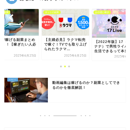
トの副業
ネットの副業
お小遣い稼ぎ
生が稼げる副業まとめ
【主婦必見】ラクマ転売
【2022年版】17（
2選！！【稼ぎたい人必
で稼ぐ！TVでも取り上げ
ナナ）で男性ライバ
】
られたラクマ...
生活できるって本当..
2025年6月25日
2025年6月25日
2025年6月
動画編集は稼げるのか？副業としてでき
るのかを徹底解説！