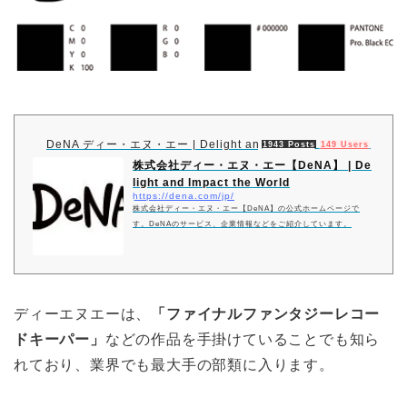
DeNA ディー・エヌ・エー | Delight and Impact the World
1943 Posts
149 Users
52 Poc
株式会社ディー・エヌ・エー【DeNA】 | De
light and Impact the World
https://dena.com/jp/
株式会社ディー・エヌ・エー【DeNA】の公式ホームページで
す。DeNAのサービス、企業情報などをご紹介しています。
ディーエヌエーは、
「ファイナルファンタジーレコー
ドキーパー」
などの作品を手掛けていることでも知ら
れており、業界でも最大手の部類に入ります。