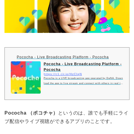
Pococha - Live Broadcasting Platform - Pococha
Pococha - Live Broadcasting Platform -
Pococha
https://c1.cir.io/HzCIqN
Pococha is a LIVE broadcasting app operated by DeNA. Down
load the app to live stream and connect with others in real ti
me.
Pococha （ポコチャ）
というのは、誰でも手軽にライ
ブ配信やライブ視聴ができるアプリのことです。