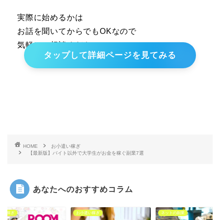
実際に始めるかは
お話を聞いてからでもOKなので
気軽にご相談ください！
タップして詳細ページを見てみる
HOME
お小遣い稼ぎ
【最新版】バイト以外で大学生がお金を稼ぐ副業7選
あなたへのおすすめコラム
遣い稼ぎ
お小遣い稼ぎ
ネットの副業