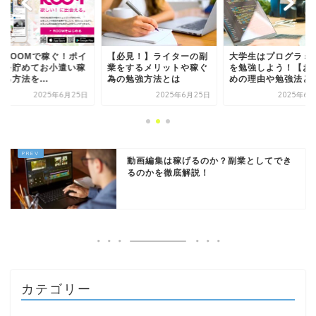
ROOMで稼ぐ！ポイ
【必見！】ライターの副
大学生はプログラミ
トを貯めてお小遣い稼
業をするメリットや稼ぐ
を勉強しよう！【お
する方法を...
為の勉強方法とは
めの理由や勉強法と
2025年6月25日
2025年6月25日
2025年6月
動画編集は稼げるのか？副業としてでき
るのかを徹底解説！
カテゴリー